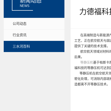
新闻动态
NEWS
力德福科
公司动态
行业资讯
在高端制造与新能源产业
工艺，正在航空航天与固
提供了关键的技术支撑。
三水河百科
航空航天领域对材料的要
后果。
等静压机
基于帕斯卡
福科技的等静压机可达到
等静压机在航空航天领域
密化处理，可消除内部疏
造都离不开等静压技术。