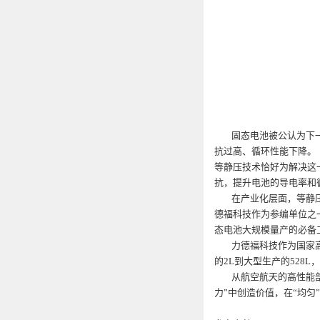
固态电池被公认为下一代
抗过高、循环性能下降。
等静压技术恰好为解决这
抗，提升电池的导电率和
在产业化层面，等静压技
德福科技作为参编单位之
态电池大规模量产的必备
力德福科技作为国家高新
的2L到大型生产的528
从航空航天的高性能部
力”中创造价值，在“均