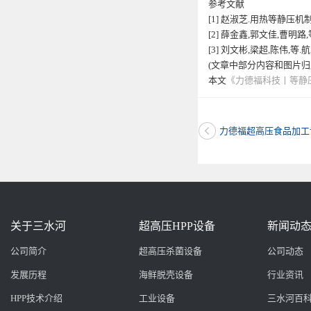
参考文献
[1] 赵淑芝.用热等静压机制造
[2] 薛金鑫,郭文佳,曹明路
[3] 刘文彬,梁超,陈伟,等.
(文章中部分内容和图片
本文
《力德福科技丨等静
力德福超高压食品加工
关于三水河
超高压HPP设备
新闻动
公司简介
超高压杀菌设备
公司动态
发展历程
海鲜脱壳设备
行业资讯
HPP技术介绍
工业设备
三水河百